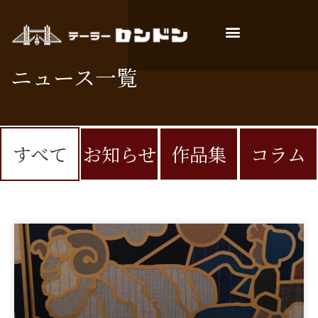
店主ごあいさつ
お仕立ての流れ
よくあるご質問
ニュース一覧
すべて
お知らせ
作品集
コラム