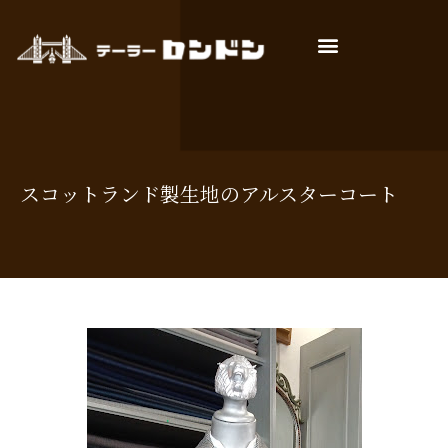
店主ごあいさつ
お仕立ての流れ
よくあるご質問
スコットランド製生地のアルスターコート